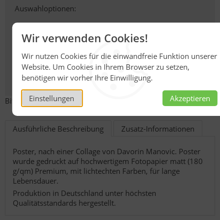
Auswahloptionen:
Posterart
Wir verwenden Cookies!
Wir nutzen Cookies für die einwandfreie Funktion unserer
Größe
Website. Um Cookies in Ihrem Browser zu setzen,
benötigen wir vorher Ihre Einwilligung.
Einstellungen
Akzeptieren
Bitte wählen Sie eine Variante.
Ausführliche Beschreibung
Zusatz-Informationen
Poster, nach einer Collage von Davorin Manovic. Poster
wurde gedruckt auf hochwertigem Fotopapier matt (180
g/qm) Premium, mit lichtechten Farben, für lange
Lebensdauer.
Produktion in Deutschland unter höchsten
Qualitätsstandards hergestellt.