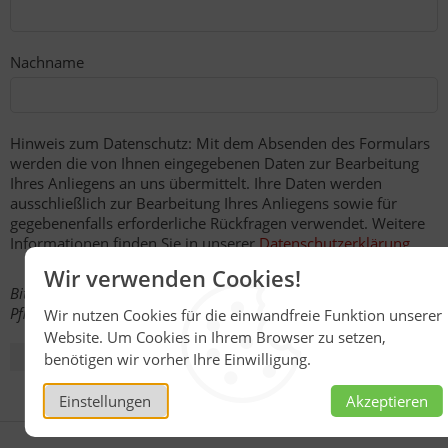
Nachname
Hinweis zum Datenschutz: Mit dem Absenden des Formulars
werden die von Ihnen eingegebenen Daten zur Bearbeitung
Ihres Anliegens an uns übermittelt. Ihre Daten werden
ausschließlich zur Bearbeitung Ihres Anliegens sowie für
gegebenenfalls erforderliche Rückfragen verwendet. Weitere
Informationen finden Sie in unserer
Datenschutzerklärung
.
Wir verwenden Cookies!
Bitte beachten Sie, dass mit einem * gekennzeichnete Felder
Pflichtfelder sind.
Wir nutzen Cookies für die einwandfreie Funktion unserer
Website. Um Cookies in Ihrem Browser zu setzen,
benötigen wir vorher Ihre Einwilligung.
Einstellungen
Akzeptieren