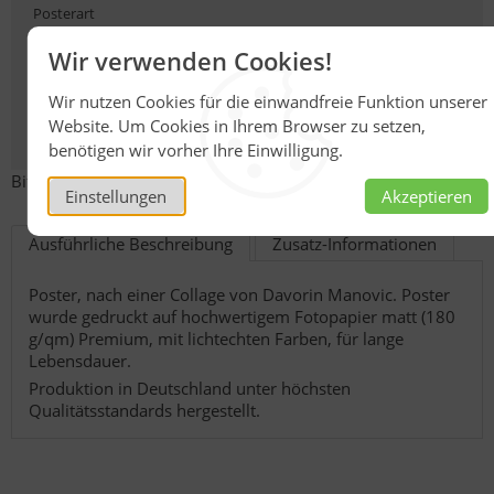
Posterart
Wir verwenden Cookies!
Größe
Wir nutzen Cookies für die einwandfreie Funktion unserer
Website. Um Cookies in Ihrem Browser zu setzen,
benötigen wir vorher Ihre Einwilligung.
Bitte wählen Sie eine Variante.
Einstellungen
Akzeptieren
Ausführliche Beschreibung
Zusatz-Informationen
Poster, nach einer Collage von Davorin Manovic. Poster
wurde gedruckt auf hochwertigem Fotopapier matt (180
g/qm) Premium, mit lichtechten Farben, für lange
Lebensdauer.
Produktion in Deutschland unter höchsten
Qualitätsstandards hergestellt.