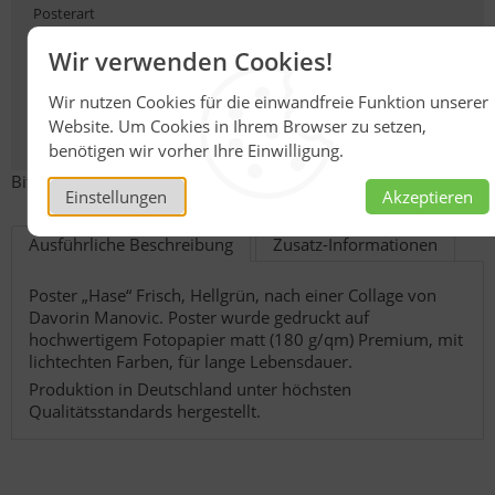
Posterart
Wir verwenden Cookies!
Größe
Wir nutzen Cookies für die einwandfreie Funktion unserer
Website. Um Cookies in Ihrem Browser zu setzen,
benötigen wir vorher Ihre Einwilligung.
Bitte wählen Sie eine Variante.
Einstellungen
Akzeptieren
Ausführliche Beschreibung
Zusatz-Informationen
Poster „Hase“ Frisch, Hellgrün, nach einer Collage von
Davorin Manovic. Poster wurde gedruckt auf
hochwertigem Fotopapier matt (180 g/qm) Premium, mit
lichtechten Farben, für lange Lebensdauer.
Produktion in Deutschland unter höchsten
Qualitätsstandards hergestellt.